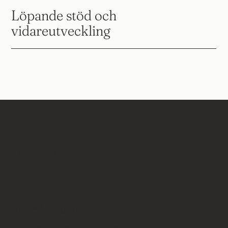
Löpande stöd och
vidareutveckling
SÅ HÄR GÅR DET TILL
01.
Vi tar kontakt