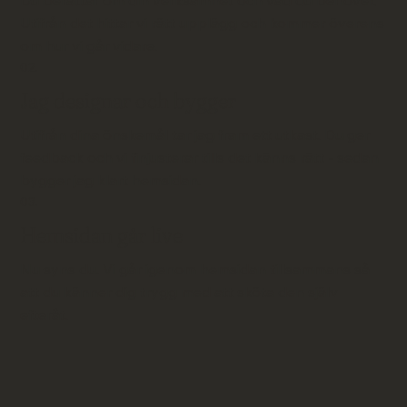
Du berättar om din verksamhet och vad du behöver.
Utifrån det hittar vi rätt upplägg och kommer överens
om hur vi går vidare.
02.
Jag designar och bygger
Utifrån dina önskemål tar jag fram ett utkast. Du ger
feedback och vi finjusterar tills det känns rätt - sedan
bygger jag klart hemsidan.
03.
Hemsidan går live
Nu syns du. Vi går igenom hemsidan tillsammans så
att du känner dig trygg med att sköta den själv
efteråt.