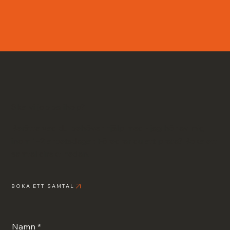
Ska vi jobba ihop?
Berätta vad du behöver hjälp med - jag hör av mig
inom 1–2 arbetsdagar. Föredrar du att prata? Boka ett
samtal direkt nedan.
BOKA ETT SAMTAL
Namn
*